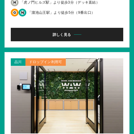
「虎ノ門ヒルズ駅」より徒歩3分（デッキ直結）
「溜池山王駅」より徒歩5分（9番出口）
詳しく見る
品川
ドロップイン利用可