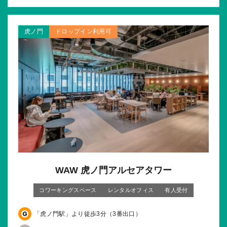
虎ノ門
ドロップイン利用可
WAW 虎ノ門アルセアタワー
コワーキングスペース
レンタルオフィス
有人受付
「虎ノ門駅」より徒歩3分（3番出口）