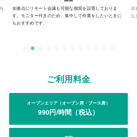
利
全拠点にリモート会議も可能な個室を設置しておりま
左
。
す。モニター付きのため、集中して作業をしたいときに
な
もおすすめです。
ご利用料金
オープンエリア
（オープン席・ブース席）
990円/時間（税込）