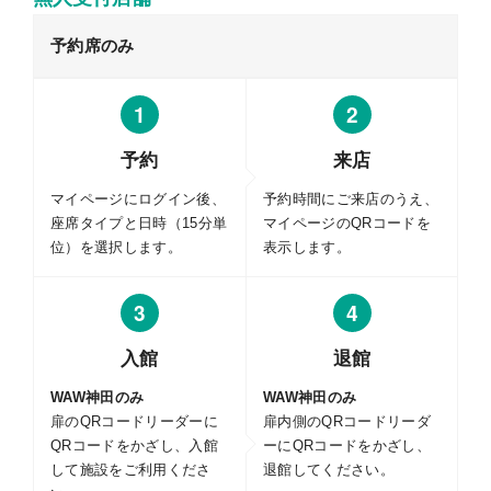
予約席のみ
1
2
予約
来店
マイページにログイン後、
予約時間にご来店のうえ、
座席タイプと日時（15分単
マイページのQRコードを
位）を選択します。
表示します。
3
4
入館
退館
WAW神田のみ
WAW神田のみ
扉のQRコードリーダーに
扉内側のQRコードリーダ
QRコードをかざし、入館
ーにQRコードをかざし、
して施設をご利用くださ
退館してください。