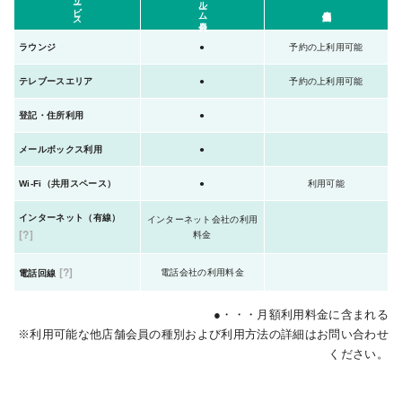
サービス
ルーム会員
他店舗会員
ラウンジ
●
予約の上利用可能
テレブースエリア
●
予約の上利用可能
登記・住所利用
●
メールボックス利用
●
Wi-Fi（共用スペース）
●
利用可能
インターネット（有線）
インターネット会社の利用
[?]
料金
[?]
電話会社の利用料金
電話回線
●・・・月額利用料金に含まれる
※利用可能な他店舗会員の種別および利用方法の詳細はお問い合わせ
ください。