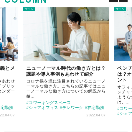
コラム
コラム
義とメ
ニューノーマル時代の働き方とは？
ベン
課題や導入事例もあわせて紹介
は？
ント
みあわせ
コロナ禍を境に注目されているニューノ
イブリッ
ーマルな働き方。こちらの記事ではニュ
オフィ
タンダー
ーノーマルな働き方についての解説から
ンチャ
始…
ような
は、…
#コワーキングスペース
在宅勤務
#シェアオフィス
#テレワーク
#在宅勤務
#コワ
#シェ
22.04.07
2022.04.07