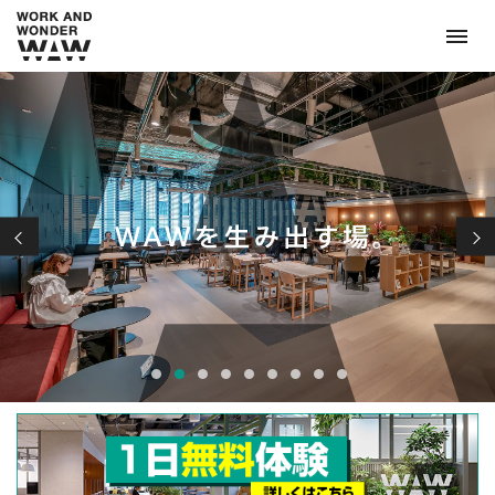
1
2
3
4
5
6
7
8
9