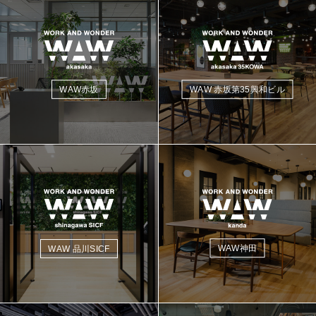
WAW赤坂
WAW 赤坂第35興和ビル
WAW神田
WAW 品川SICF