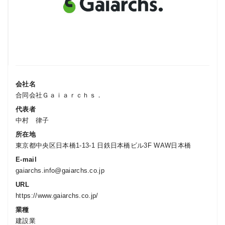
会社名
合同会社Ｇａｉａｒｃｈｓ．
代表者
中村 律子
所在地
東京都中央区日本橋1-13-1 日鉄日本橋ビル3F WAW日本橋
E-mail
gaiarchs.info
gaiarchs.co.jp
（アットマーク）
URL
https://www.gaiarchs.co.jp/
業種
建設業