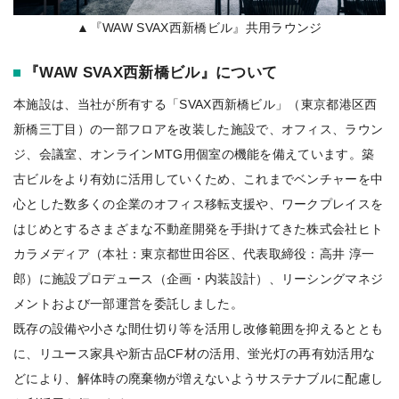
▲『WAW SVAX西新橋ビル』共用ラウンジ
『WAW SVAX西新橋ビル』について
本施設は、当社が所有する「SVAX西新橋ビル」（東京都港区西
新橋三丁目）の一部フロアを改装した施設で、オフィス、ラウン
ジ、会議室、オンラインMTG用個室の機能を備えています。築
古ビルをより有効に活用していくため、これまでベンチャーを中
心とした数多くの企業のオフィス移転支援や、ワークプレイスを
はじめとするさまざまな不動産開発を手掛けてきた株式会社ヒト
カラメディア（本社：東京都世田谷区、代表取締役：高井 淳一
郎）に施設プロデュース（企画・内装設計）、リーシングマネジ
メントおよび一部運営を委託しました。
既存の設備や小さな間仕切り等を活用し改修範囲を抑えるととも
に、リユース家具や新古品CF材の活用、蛍光灯の再有効活用な
どにより、解体時の廃棄物が増えないようサステナブルに配慮し