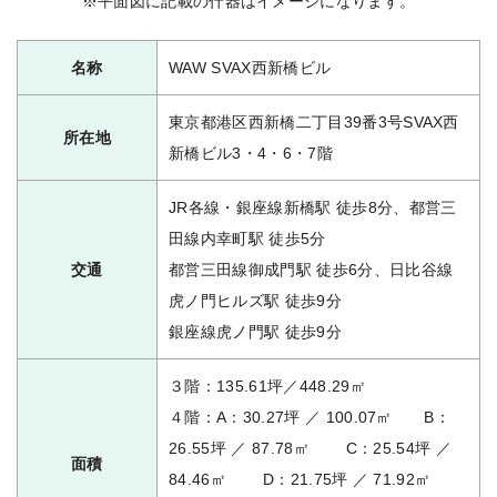
※平面図に記載の什器はイメージになります。
名称
WAW SVAX西新橋ビル
東京都港区西新橋二丁目39番3号SVAX西
所在地
新橋ビル3・4・6・7階
JR各線・銀座線新橋駅 徒歩8分、都営三
田線内幸町駅 徒歩5分
交通
都営三田線御成門駅 徒歩6分、日比谷線
虎ノ門ヒルズ駅 徒歩9分
銀座線虎ノ門駅 徒歩9分
３階：135.61坪／448.29㎡
４階：A：30.27坪 ／ 100.07㎡ B：
26.55坪 ／ 87.78㎡ C：25.54坪 ／
面積
84.46㎡ D：21.75坪 ／ 71.92㎡